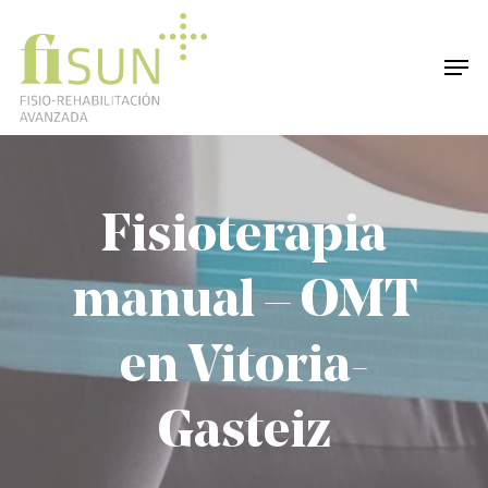
Skip
to
Men
Close
main
Menu
content
Fisioterapia
manual – OMT
en Vitoria-
Gasteiz