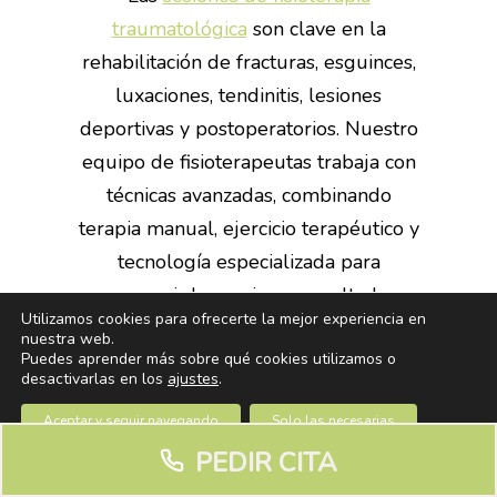
traumatológica
son clave en la
rehabilitación de fracturas, esguinces,
luxaciones, tendinitis, lesiones
deportivas y postoperatorios. Nuestro
equipo de fisioterapeutas trabaja con
técnicas avanzadas, combinando
terapia manual, ejercicio terapéutico y
tecnología especializada para
conseguir los mejores resultados.
Utilizamos cookies para ofrecerte la mejor experiencia en
nuestra web.
Si buscas un equipo de
Puedes aprender más sobre qué cookies utilizamos o
desactivarlas en los
ajustes
.
fisioterapeutas con experiencia en el
Aceptar y seguir navegando
Solo las necesarias
tratamiento de lesiones
PEDIR CITA
traumatológicas, te ofrecemos un
Cerrar el banner de cookies RGPD
Ajustes
espacio de confianza donde