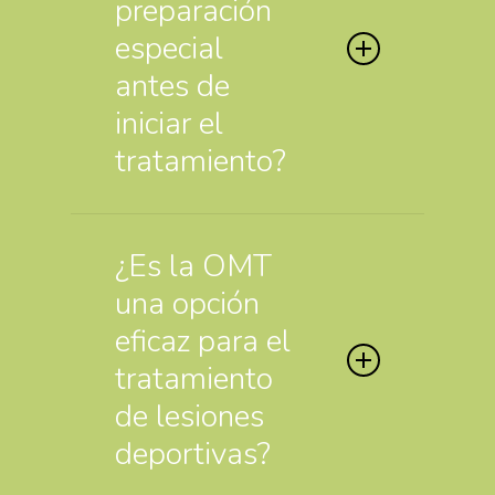
preparación
tratamiento, tanto si durante
especial
la sesión se utilizan solo
antes de
técnicas de terapia manual o
iniciar el
se combinan con otros
tratamiento?
tratamientos instrumentales.
No es necesario llevar a cabo
¿Es la OMT
ninguna preparación antes
una opción
del tratamiento.
eficaz para el
tratamiento
de lesiones
deportivas?