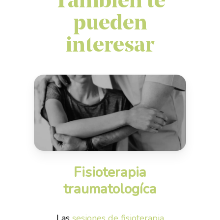
También te
pueden
interesar
Fisioterapia
traumatologíca
Las
sesiones de fisioterapia