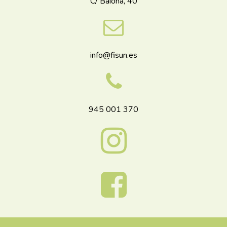
C/ Baiona, 40
info@fisun.es
945 001 370