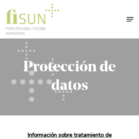
Skip
to
Men
Close
main
Menu
content
Protección de
datos
Información sobre tratamiento de