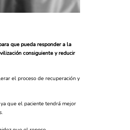
o para que pueda responder a la
Fisioterapia traumatológica
ilización consiguiente y reducir
Fisioterapia manual – OMT
Punción seca
Terapia miofascial
lerar el proceso de recuperación y
o ya que el paciente tendrá mejor
s.
Quiénes somos
igidez que el reposo