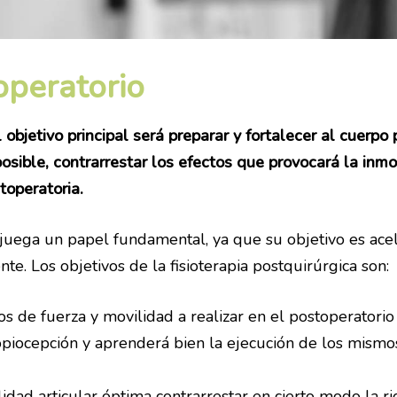
operatorio
l objetivo principal será preparar y fortalecer al cuerp
osible, contrarrestar los efectos que provocará la inmov
toperatoria.
ia juega un papel fundamental, ya que su objetivo es ace
te. Los objetivos de la fisioterapia postquirúrgica son:
cios de fuerza y movilidad a realizar en el postoperatori
opiocepción y aprenderá bien la ejecución de los mismo
idad articular óptima contrarrestar en cierto modo la r