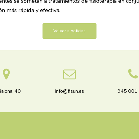
ientes se sometan a tratamientos de fisioterapia en con
n más rápida y efectiva.
Volver a noticias
Baiona, 40
info@fisun.es
945 001