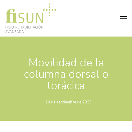
Skip
to
Men
Close
main
Menu
content
Movilidad de la
columna dorsal o
torácica
14 de septiembre de 2023