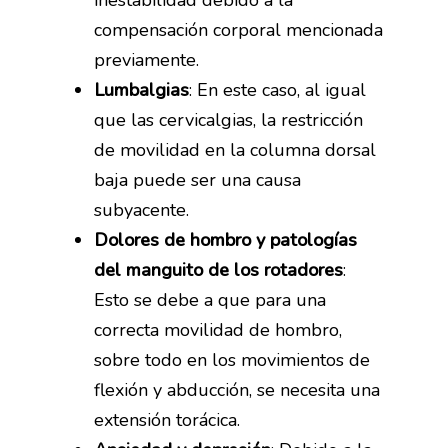
inestabilidad debido a la
compensación corporal mencionada
Fisioterapia traumatológ
previamente.
Lumbalgias
: En este caso, al igual
Fisioterapia manual – 
que las cervicalgias, la restricción
Punción seca
de movilidad en la columna dorsal
Terapia miofascial
baja puede ser una causa
subyacente.
Dolores de hombro y patologías
del manguito de los rotadores
:
Esto se debe a que para una
correcta movilidad de hombro,
sobre todo en los movimientos de
Quiénes somos
flexión y abducción, se necesita una
Instalaciones
extensión torácica.